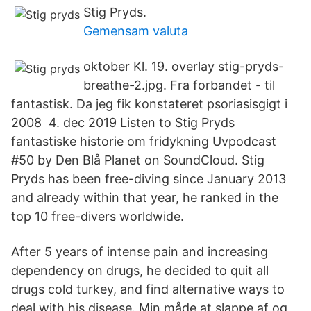
Stig Pryds.
Gemensam valuta
oktober Kl. 19. overlay stig-pryds-
breathe-2.jpg. Fra forbandet - til
fantastisk. Da jeg fik konstateret psoriasisgigt i
2008 4. dec 2019 Listen to Stig Pryds
fantastiske historie om fridykning Uvpodcast
#50 by Den Blå Planet on SoundCloud. Stig
Pryds has been free-diving since January 2013
and already within that year, he ranked in the
top 10 free-divers worldwide.
After 5 years of intense pain and increasing
dependency on drugs, he decided to quit all
drugs cold turkey, and find alternative ways to
deal with his disease. Min måde at slappe af og