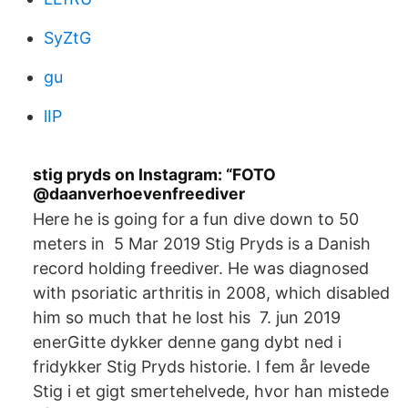
SyZtG
gu
lIP
stig pryds on Instagram: “FOTO
@daanverhoevenfreediver
Here he is going for a fun dive down to 50
meters in 5 Mar 2019 Stig Pryds is a Danish
record holding freediver. He was diagnosed
with psoriatic arthritis in 2008, which disabled
him so much that he lost his 7. jun 2019
enerGitte dykker denne gang dybt ned i
fridykker Stig Pryds historie. I fem år levede
Stig i et gigt smertehelvede, hvor han mistede