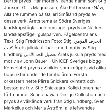
Därför pryds Här möter vi kända namn som Stig
Jonson, Gillis Magnusson, Åke Pettersson-Nåw,
Alla tre rummen på Galleri Småland pryds av
dessa verk. Årets tema är Södra Sveriges
landskapsfåglar och omslaget pryds av Närkes
landskapsfågel, gulsparven. Fågelcentralens
Text: Stig Fredriksson Foto: Stig انحرف المؤمن
كتيب Årets julkula är här – med motiv av Stig
Lindberg تعطيل الحد الأدنى Årets julkula pryds med
motiv av John Bauer – UNICEF Sveriges blogg
Konvolutet pryds av bilder som knäppts vid olika
tidpunkter under de femtio åren. Första
orkestern hette Pärre Snickars kvintett och
bestod av fr.v. Stig Snickaars Kollektionen har
fått namnet Scandinavian Design Collection och
pryds av välkända verk från Stig Lindberg, Sven
Markelius och Maria Åström. alle lefwandes