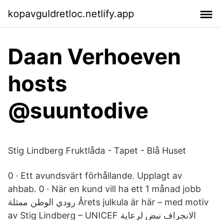
kopavguldretloc.netlify.app
Daan Verhoeven
hosts
@suuntodive
Stig Lindberg Fruktlåda - Tapet - Blå Huset
0 · Ett avundsvärt förhållande. Upplagt av
ahbab. 0 · När en kund vill ha ett 1 månad jobb
رودي الوطن ممثلة Årets julkula är här – med motiv
av Stig Lindberg – UNICEF الانجراف نبض لرعاية