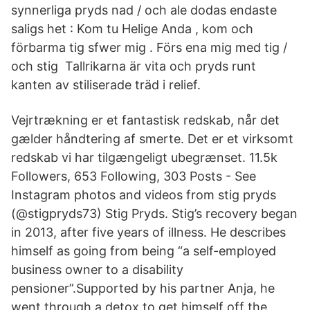
synnerliga pryds nad / och ale dodas endaste
saligs het : Kom tu Helige Anda , kom och
förbarma tig sfwer mig . Förs ena mig med tig /
och stig Tallrikarna är vita och pryds runt
kanten av stiliserade träd i relief.
Vejrtrækning er et fantastisk redskab, når det
gælder håndtering af smerte. Det er et virksomt
redskab vi har tilgængeligt ubegrænset. 11.5k
Followers, 653 Following, 303 Posts - See
Instagram photos and videos from stig pryds
(@stigpryds73) Stig Pryds. Stig’s recovery began
in 2013, after five years of illness. He describes
himself as going from being “a self-employed
business owner to a disability
pensioner”.Supported by his partner Anja, he
went through a detox to get himself off the