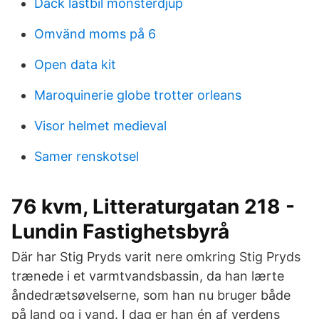
Däck lastbil mönsterdjup
Omvänd moms på 6
Open data kit
Maroquinerie globe trotter orleans
Visor helmet medieval
Samer renskotsel
76 kvm, Litteraturgatan 218 -
Lundin Fastighetsbyrå
Där har Stig Pryds varit nere omkring Stig Pryds
trænede i et varmtvandsbassin, da han lærte
åndedrætsøvelserne, som han nu bruger både
på land og i vand. I dag er han én af verdens